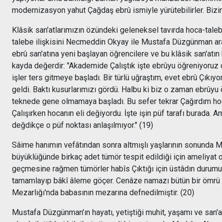
modernizasyon yahut Çağdaş ebrû ismiyle yürütebilirler. Bizi
Klâsik san'atlarımızın özündeki geleneksel tavırda hoca-talebe
talebe ilişkisini Necmeddin Okyay ile Mustafa Düzgünman arası
ebrû san'atına yeni başlayan öğrencilere ve bu klâsik san'atın
kayda değerdir: "Akademide Çalıştık işte ebrûyu öğreniyoruz
işler ters gitmeye başladı. Bir türlü uğraştım, evet ebrû Çıkı
geldi. Baktı kusurlarımızı gördü. Halbu ki biz o zaman ebrûyu 
teknede gene olmamaya başladı. Bu sefer tekrar Çağırdım hoca
Çalışırken hocanın eli değiyordu. İşte işin püf tarafı burada
değdikçe o püf noktası anlaşılmıyor." (19)
Sâime hanımın vefâtından sonra altmışlı yaşlarının sonunda M
büyüklüğünde birkaç adet tümör tespit edildiği için ameliyat 
geçmesine rağmen tümörler habîs Çıktığı için üstâdın durum
tamamlayıp bâkî âleme göçer. Cenâze namazı bütün bir ömrü b
Mezarlığı'nda babasının mezarına defnedilmiştir. (20)
Mustafa Düzgünman'ın hayatı, yetiştiği muhit, yaşamı ve san'a