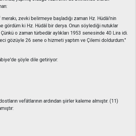
nman:
f merakı, zevki belirmeye başladığı zaman Hz. Hüdâi'nin
e gördüm ki Hz. Hüdâî bir derya. Onun söylediği nutuklar
 Çünkü o zaman türbedâr aylıkları 1953 senesinde 40 Lira idi.
üzeci gözüyle 26 sene o hizmeti yaptım ve Çilemi doldurdum."
iye'de şöyle dile getiriyor:
tların vefâtlarının ardından şiirler kaleme almıştır. (11)
mıştır: