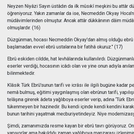
Neyzen Niyâzi Sayın üstâdın da ilk mûsıkî meşkini bu attâr 
öğreniyoruz. Yakın zamanlar da ise, Necmeddin Okyay Hoca'nı
müdâvimlerinden olmuştur. Ancak attâr dükkânının dâim müdâ
olmuşlardır. (16)
Düzgünman, hocası Necmeddin Okyay'dan almış olduğu ebrû te
başlamadan evvel ebrû ustalarına bir fatihâ okuruz." (17)
Ebrû eskiden cildde, hat levhâlarında kullanılırdı. Düzgünma
eserler verdiği, hocasının icâdı olan ve yine onun adıyla anı
bilinmektedir.
Klâsik Türk Ebrû'sunun tarifi ve icrâsı ile ilgili bugüne kad
nemâ bulmuş, eğitimi yaygınlaşmış olan ebrûnun tarifi, yapılı
telâşına girerek âdeta yağlıboya eserler verip, adına ‘Türk Eb
tükenmeyen bir hazinedir. Bu kendi içinde kendi kendini kara
bunun tarihini yaşatmak mecburiyetindeyiz. Niye modernizasyo
Şimdi, zamanımızda resme kayan bir ebrû tavrı görüyoruz. Onla
yapıyorlar ama bakıldığı zaman yağlıboya manzarası izlenimini 