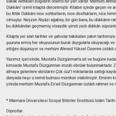
olarak ilettikleri bilgilerin önemli bir yeri vardır. Merhûm A
Dükkânı' isimli kitapta dercetmiştir. Kitabın içinde geçen ve
bu Attâr Dükkânı nice sohbetlerin, nice dostlukların, nice himm
olmuştur. Neyzen Niyâzi ağabey, bir gün bana, bu dükkânın r
bu dükkândan geçmemiş olsaydık şimdi yedi dükkân süprüntüs
Kitapta yer alan tarihler ve şahıslar hakikaten yakın tarihim
şuuruna ermiş her okuyucunun buruk duygularla okuyacağı ve 
ettiğini düşünüyor ve merhûm Ahmed Yüksel Özemre üstâdı d
Yazımız içerisinde, Mustafa Düzgünman'a ait ve bugüne kadar
kimsede Mustafa Düzgünman imzâlı ebrûlar bulunmaktadır. Zirâ
almaya gelenlere ebrûlarını Çok cüz'î miktarlarda sattığı kay
dünyada neşv ü nemâ bulması mümkün olabilmiştir. Eminim ki ke
yılında merhûm Mustafa Es'ad Düzgünman üstâdı rahmet ve min
* Marmara Üniversitesi Sosyal Bilimler Enstitüsü İslâm Tarihi 
Dipnotlar: