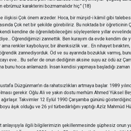
m ebrûmuz karakterini bozmamalıdır hiç." (18)
 ilişkisi Çok önem arzeder. Hoca, bir mürşid-i kâmil gibi talebesi
nda Çok net bir şekilde görebiliriz. Bu noktada bir öğreticinin 
 kendi kendine de öğrenilebileceğini söyleyenlere yıllar evvelinde
 diye... Öğrendiğimizi zannettik. Ben kurayım da evde kendim de
yor ama renkler kayboluyor, bir âhenksizlik var... En nihayet bırak
öğrendik zannediyorduk. Öd ve su ayarında bozukluk varmış, bunu ban
yı eve... Bu sefer de onun dediğinin aksine suyu az ödü az Çamu
. Ama bunu hoca anlamazdı. İnsan kendisi yapmaya başladığı zaman 
ustafa Düzgünman'ın da rahatsızlıkları artmaya başlar. 1989 yılın
olması gerekir. Oğlu Ali ve yakın dostu merhûm Ahmed Yüksel Bey'i
u ağırlaşır. Takvimler 12 Eylül 1990 Çarşamba gününü gösterdiğ
oyu âşık olduğu ve 26 yıl türbedârlığını yaptığı Azîz Mahmûd Hü
t anlayışıyla ilgili bilgilerimizin şekillenmesinde şüphesiz onun