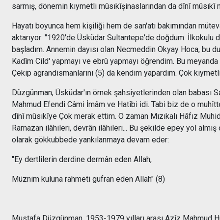
sarmış, dönemin kıymetli mûsıkîşinaslarından da dînî mûsıkî 
Hayatı boyunca hem kişiliği hem de san'atı bakımından mütevâz
aktarıyor: "1920'de Üsküdar Sultantepe'de doğdum. İlkokulu 
başladım. Annemin dayısı olan Necmeddin Okyay Hoca, bu duru
Kadîm Cild' yapmayı ve ebrû yapmayı öğrendim. Bu meyanda bu
Çekip agrandismanlarını (5) da kendim yapardım. Çok kıymetli
Düzgünman, Üsküdar'ın örnek şahsiyetlerinden olan babası Sâim
Mahmud Efendi Câmi İmâm ve Hatîbi idi. Tabi biz de o muhîtte
dînî mûsıkîye Çok merak ettim. O zaman Mızıkalı Hâfız Muhidd
Ramazan ilâhileri, devrân ilâhileri... Bu şekilde epey yol alm
olarak gökkubbede yankılanmaya devam eder:
"Ey dertlilerin derdine dermân eden Allah,
Müznim kuluna rahmeti gufran eden Allah" (8)
Mustafa Düzgünman, 1953-1979 yılları arası Azîz Mahmud Hüdâ