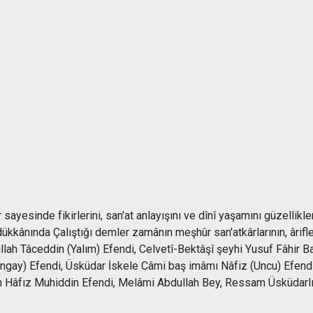
esinde fikirlerini, san'at anlayışını ve dînî yaşamını güzellikle
ükkânında Çalıştığı demler zamânın meşhûr san'atkârlarının, ârifler
ullah Tâceddin (Yalım) Efendi, Celvetî-Bektâşî şeyhi Yusuf Fâhir 
ngay) Efendi, Üsküdar İskele Câmi baş imâmı Nâfiz (Uncu) Efen
 Hâfız Muhiddin Efendi, Melâmi Abdullah Bey, Ressam Üsküdarlı H