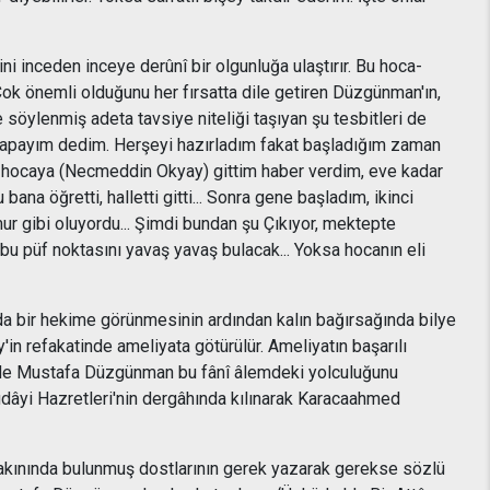
ni inceden inceye derûnî bir olgunluğa ulaştırır. Bu hoca-
Çok önemli olduğunu her fırsatta dile getiren Düzgünman'ın,
 söylenmiş adeta tavsiye niteliği taşıyan şu tesbitleri de
 yapayım dedim. Herşeyi hazırladım fakat başladığım zaman
tım, hocaya (Necmeddin Okyay) gittim haber verdim, eve kadar
a öğretti, halletti gitti... Sonra gene başladım, ikinci
r gibi oluyordu... Şimdi bundan şu Çıkıyor, mektepte
bu püf noktasını yavaş yavaş bulacak... Yoksa hocanın eli
da bir hekime görünmesinin ardından kalın bağırsağında bilye
n refakatinde ameliyata götürülür. Ameliyatın başarılı
inde Mustafa Düzgünman bu fânî âlemdeki yolculuğunu
dâyi Hazretleri'nin dergâhında kılınarak Karacaahmed
 yakınında bulunmuş dostlarının gerek yazarak gerekse sözlü