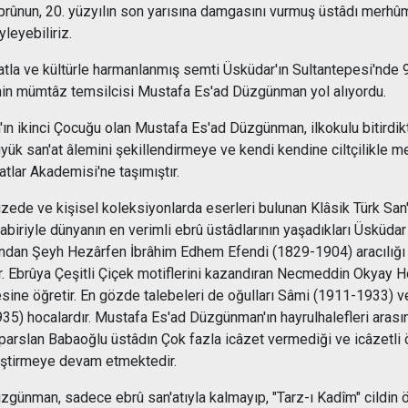
 ebrûnun, 20. yüzyılın son yarısına damgasını vurmuş üstâdı mer
leyebiliriz.
atla ve kültürle harmanlanmış semti Üsküdar'ın Sultantepesi'nde 9
inin mümtâz temsilcisi Mustafa Es'ad Düzgünman yol alıyordu.
ın ikinci Çocuğu olan Mustafa Es'ad Düzgünman, ilkokulu bitirdik
yük san'at âlemini şekillendirmeye ve kendi kendine ciltçilikle m
tlar Akademisi'ne taşımıştır.
zede ve kişisel koleksiyonlarda eserleri bulunan Klâsik Türk San'a
abiriyle dünyanın en verimli ebrû üstâdlarının yaşadıkları Üsküd
llarından Şeyh Hezârfen İbrâhim Edhem Efendi (1829-1904) aracılığı
Ebrûya Çeşitli Çiçek motiflerini kazandıran Necmeddin Okyay Ho
esine öğretir. En gözde talebeleri de oğulları Sâmi (1911-1933
5) hocalardır. Mustafa Es'ad Düzgünman'ın hayrulhalefleri arası
Alparslan Babaoğlu üstâdın Çok fazla icâzet vermediği ve icâzetl
tiştirmeye devam etmektedir.
zgünman, sadece ebrû san'atıyla kalmayıp, "Tarz-ı Kadîm" cildin ö