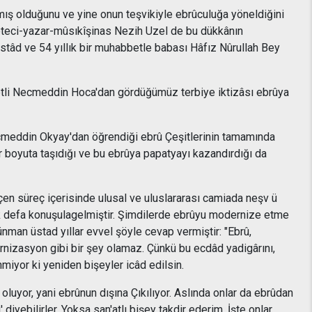
ış olduğunu ve yine onun teşvikiyle ebrûculuğa yöneldiğini
zeteci-yazar-mûsıkîşinas Nezih Uzel de bu dükkânın
âd ve 54 yıllık bir muhabbetle babası Hâfız Nûrullah Bey
etli Necmeddin Hoca'dan gördüğümüz terbiye iktizâsı ebrûya
Necmeddin Okyay'dan öğrendiği ebrû Çeşitlerinin tamamında
r boyuta taşıdığı ve bu ebrûya papatyayı kazandırdığı da
çen süreç içerisinde ulusal ve uluslararası camiada neşv ü
Çok defa konuşulagelmiştir. Şimdilerde ebrûyu modernize etme
ünman üstad yıllar evvel şöyle cevap vermiştir: "Ebrû,
rnizasyon gibi bir şey olamaz. Çünkü bu ecdâd yadigârını,
iyor ki yeniden bişeyler icâd edilsin.
luyor, yani ebrûnun dışına Çıkılıyor. Aslında onlar da ebrûdan
yebilirler. Yoksa san'atlı bişey takdir ederim. İşte onlar