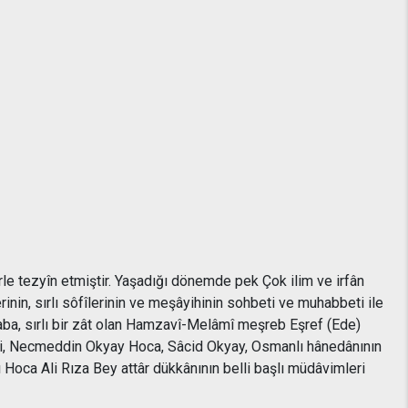
rle tezyîn etmiştir. Yaşadığı dönemde pek Çok ilim ve irfân
inin, sırlı sôfîlerinin ve meşâyihinin sohbeti ve muhabbeti ile
Baba, sırlı bir zât olan Hamzavî-Melâmî meşreb Eşref (Ede)
di, Necmeddin Okyay Hoca, Sâcid Okyay, Osmanlı hânedânının
oca Ali Rıza Bey attâr dükkânının belli başlı müdâvimleri