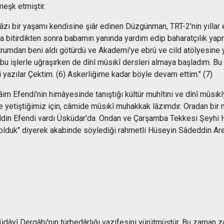
meşk etmiştir.
ı bir yaşamı kendisine şiâr edinen Düzgünman, TRT-2'nin yıllar ev
da bitirdikten sonra babamın yanında yardım edip baharatçılık 
mdan beni aldı götürdü ve Akademi'ye ebrû ve cild atölyesine yaz
 işlerle uğraşırken de dînî mûsıkî dersleri almaya başladım. Bu
 yazılar Çektim. (6) Askerliğime kadar böyle devam ettim." (7)
 Efendi'nin himâyesinde tanıştığı kültür muhîtini ve dînî mûsıkî
 yetiştiğimiz için, câmide mûsıkî muhakkak lâzımdır. Oradan bir
in Efendi vardı Üsküdar'da. Ondan ve Çarşamba Tekkesi Şeyhi Hay
ış olduk" diyerek akabinde söylediği rahmetli Hüseyin Sâdeddin Are
yî Dergâhı'nın türbedârlığı vazifesini yürütmüştür. Bu zaman zar