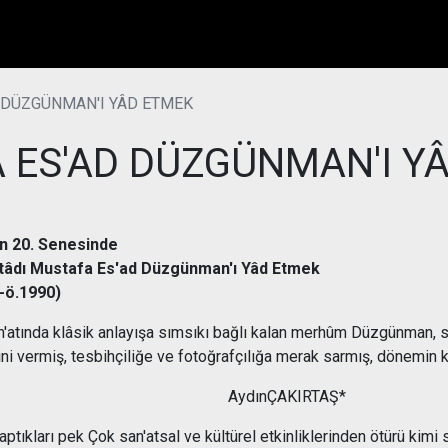
 DÜZGÜNMAN'I YÂD ETMEK
 ES'AD DÜZGÜNMAN'I Y
ın 20. Senesinde
tâdı Mustafa Es'ad Düzgünman'ı Yâd Etmek
0-ö.1990)
n'atında klâsik anlayışa sımsıkı bağlı kalan merhûm Düzgünman, sa
ini vermiş, tesbihçiliğe ve fotoğrafçılığa merak sarmış, dönemin k
dınÇAKIRTAŞ*
aptıkları pek Çok san'atsal ve kültürel etkinliklerinden ötürü kimi s