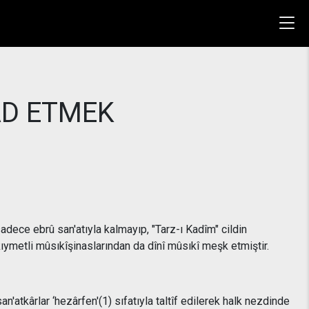
ÂD ETMEK
dece ebrû san'atıyla kalmayıp, "Tarz-ı Kadîm" cildin
ıymetli mûsıkîşinaslarından da dînî mûsıkî meşk etmiştir.
an'atkârlar ‘hezârfen'(1) sıfatıyla taltîf edilerek halk nezdinde