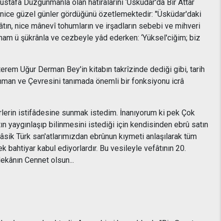
ustafa Düzgünmanla olan hatıralarını ‘Üsküdar'da Bir Attâr
n nice güzel günler gördüğünü özetlemektedir: "Üsküdar'daki
zâtın, nice mânevî tohumların ve irşadların sebebi ve mihveri
am ü şükrânla ve cezbeyle yâd ederken: ‘Yüksel'ciğim; biz
erem Uğur Derman Bey'in kitabın takrîzinde dediği gibi, tarih
nman ve Çevresini tanımada önemli bir fonksiyonu icrâ
lerin istifâdesine sunmak istedim. İnanıyorum ki pek Çok
 yaygınlaşıp bilinmesini istediği için kendisinden ebrû satın
lâsik Türk san'atlarımızdan ebrûnun kıymeti anlaşılarak tüm
bahtiyar kabul ediyorlardır. Bu vesileyle vefâtının 20.
kânın Cennet olsun...