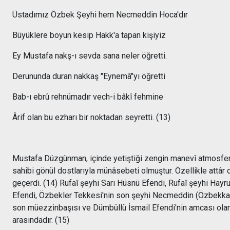
Üstadımız Özbek Şeyhi hem Necmeddin Hoca'dır
Büyüklere boyun kesip Hakk'a tapan kişiyiz
Ey Mustafa nakş-ı sevda sana neler öğretti.
Derununda duran nakkaş "Eynemâ"yı öğretti
Bab-ı ebrû rehnümadır vech-i bâkî fehmine
Ârif olan bu ezharı bir noktadan seyretti. (13)
Mustafa Düzgünman, içinde yetiştiği zengin manevî atmosfer say
sahibi gönül dostlarıyla münâsebeti olmuştur. Özellikle attâr d
geçerdi. (14) Rufaî şeyhi Sarı Hüsnü Efendi, Rufaî şeyhi Hayr
Efendi, Özbekler Tekkesi'nin son şeyhi Necmeddin (Özbekka
son müezzinbaşısı ve Dümbüllü İsmail Efendi'nin amcası olan
arasındadır. (15)