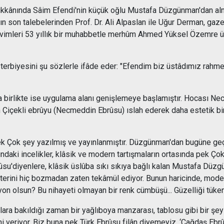
dükkânında Sâim Efendi'nin küçük oğlu Mustafa Düzgünman'dan alm
n son talebelerinden Prof. Dr. Ali Alpaslan ile Uğur Derman, ga
vimleri 53 yıllık bir muhabbetle merhûm Ahmed Yüksel Özemre üst
rbiyesini şu sözlerle ifâde eder: "Efendim biz üstâdımız rahm
nla birlikte ise uygulama alanı genişlemeye başlamıştır. Hocası 
lan Çiçekli ebrûyu (Necmeddin Ebrûsu) ıslah ederek daha estetik bi
ar pek Çok şey yazılmış ve yayınlanmıştır. Düzgünman'dan bugüne ge
şındaki incelikler, klâsik ve modern tartışmaların ortasında pek 
rûsu'diyenlere, klâsik üslûba sıkı sıkıya bağlı kalan Mustafa Düzg
kterini hiç bozmadan zaten tekâmül ediyor. Bunun haricinde, mode
n olsun? Bu nihayeti olmayan bir renk cümbüşü... Güzelliği tükenm
ra bakıldığı zaman bir yağlıboya manzarası, tablosu gibi bir şey o
veriyor. Biz buna pek Türk Ebrûsu filân diyemeyiz. ‘Çağdaş Ebrû' di