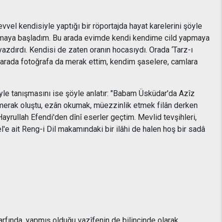
vel kendisiyle yaptığı bir röportajda hayat karelerini şöyle
yapmaya başladım. Bu arada evimde kendi kendime cild yapmaya
dırdı. Kendisi de zaten oranın hocasıydı. Orada ‘Tarz-ı
 arada fotoğrafa da merak ettim, kendim şaselere, camlara
yle tanışmasını ise şöyle anlatır: "Babam Üsküdar'da Azîz
 merak oluştu, ezân okumak, müezzinlik etmek filân derken
rullah Efendi'den dînî eserler geçtim. Mevlid tevşihleri,
l'e ait Reng-i Dil makamındaki bir ilâhi de halen hoş bir sadâ
fında, yapmış olduğu vazîfenin de bilincinde olarak