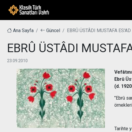
Ana Sayfa
Güncel
EBRÛ ÜSTÂDI MUSTAFA ES'AD
EBRÛ ÜSTÂDI MUSTAFA
23.09.2010
Vefâtın
Ebrû Üs
(d. 192
"Ebrû sa
örnekler
Ay
Tarihte y