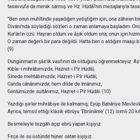
tasavvufa da merak sarmış ve Hz. Hüdâî'nin mesajlarıyla tasav
"Ben onun muhîtinde yaşadığım yetiştiğim için, ona zâhiren b
Divânı'nda söylediği sözleri o zaman anlamaya başladım. Onda
Kur'ân'ın özü. Hayran oldum ve âşık oldum ona, onun için hizm
O zaman değerli bir para değildi. Hatta ben o aldığım maaşı b
(9)
Düngünman'ın şâirlik vasfının da olduğunu öğrenmekteyiz. Azî
Kıble-i mihrâbımızdır, Hazret-i Pîr Hüdâî;
Sînede mehtâbımızdır, Hazret-i Pîr Hüdâî;
Canda cânânımızdır, hem dilde de îmânımız,
Gönlümüzde sultânımız, Hazret-i Pîr Hüdâî. (10)
Yazdığı şiirler mihrâbiye ile kalmamış, Eyüp Bahâriye Mevlevîhâ
Ayrıca, temsil ettiği klâsik ebrûyu ‘Ebrûnâme' (12) isimli 20 k
Besmeleyle tezgâh açıp ebrû yapan kişiyiz
Fırça ile su üstünde hüner satan kişiyiz