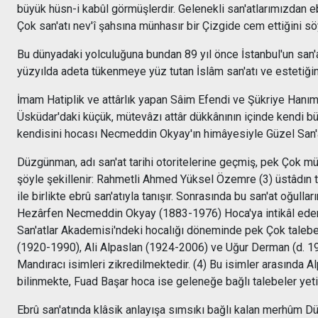
büyük hüsn-i kabûl görmüşlerdir. Gelenekli san'atlarımızdan
Çok san'atı nev'î şahsına münhasır bir Çizgide cem ettiğini söy
Bu dünyadaki yolculuğuna bundan 89 yıl önce İstanbul'un san'
yüzyılda adeta tükenmeye yüz tutan İslâm san'atı ve estetiğ
İmam Hatiplik ve attârlık yapan Sâim Efendi ve Şükriye Hanım'
Üsküdar'daki küçük, mütevâzı attâr dükkânının içinde kendi bü
kendisini hocası Necmeddin Okyay'ın himâyesiyle Güzel San'a
Düzgünman, adı san'at tarihi otoritelerine geçmiş, pek Çok mü
şöyle şekillenir: Rahmetli Ahmed Yüksel Özemre (3) üstâdın t
ile birlikte ebrû san'atıyla tanışır. Sonrasında bu san'at oğu
Hezârfen Necmeddin Okyay (1883-1976) Hoca'ya intikâl eder. 
San'atlar Akademisi'ndeki hocalığı döneminde pek Çok taleb
(1920-1990), Ali Alpaslan (1924-2006) ve Uğur Derman (d. 193
Mandıracı isimleri zikredilmektedir. (4) Bu isimler arasında 
bilinmekte, Fuad Başar hoca ise geleneğe bağlı talebeler ye
Ebrû san'atında klâsik anlayışa sımsıkı bağlı kalan merhûm Dü