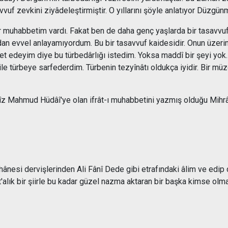
vuf zevkini ziyâdeleştirmiştir. O yıllarını şöyle anlatıyor Düzgü
ir muhabbetim vardı. Fakat ben de daha genç yaşlarda bir tasavvu
n evvel anlayamıyordum. Bu bir tasavvuf kaidesidir. Onun üzerin
et edeyim diye bu türbedârlığı istedim. Yoksa maddî bir şeyi yok.
ile türbeye sarfederdim. Türbenin tezyînâtı oldukça iyidir. Bir m
z Mahmud Hüdâî'ye olan ifrât-ı muhabbetini yazmış olduğu Mihrâb
nesi dervişlerinden Ali Fânî Dede gibi etrafındaki âlim ve edip dos
ıt'alık bir şiirle bu kadar güzel nazma aktaran bir başka kimse olma