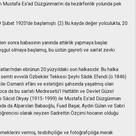
hûm Mustafa Es'ad Düzgünman'ın da hezârfenlik yolunda pek
 Şubat 1920'de başlamıştı. (2) Bu kayda değer yolculukta, 20.
ten sonra babasının yanında attârlık yapmaya başlar.
eşgul olmaya başlamış, bu üstün gayreti ve san'at zevki
tları'ndan ebrûnun 20.yüzyıldaki son halkasıdır. Bu halka
ar semti evvelâ Özbekler Tekkesi Şeyhi Sâdık Efendi (ö.1846)
 ile Osmanlı irfânı ve estetiğini şahsında yaşatmış olan
ca da bu san'atı Medresetü'l Hattâtîn ve Devlet Güzel
) ve Sâcid Okyay (1915-1999) ile Mustafa Es'ad Düzgünman
nda da Alparslan Babaoğlu, Fuad Başar, Aydın Gülan ve Sabri
i öğrencisi olarak neyzen Sadrettin Özçimi hocanın olduğu
rneklerini vermiş, tesbihçiliğe ve fotoğrafçılığa merak