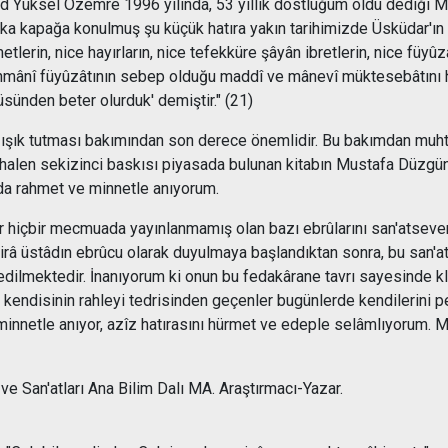
hmed Yüksel Özemre 1996 yılında, 53 yıllık dostluğum oldu dediği M
 arka kapağa konulmuş şu küçük hatıra yakın tarihimizde Üsküdar'ı
etlerin, nice hayırların, nice tefekküre şâyân ibretlerin, nice füyû
ahmânî füyûzâtının sebep olduğu maddî ve mânevî müktesebâtını h
ünden beter olurduk' demiştir." (21)
ize ışık tutması bakımından son derece önemlidir. Bu bakımdan muht
halen sekizinci baskısı piyasada bulunan kitabın Mustafa Düzgü
a rahmet ve minnetle anıyorum.
 hiçbir mecmuada yayınlanmamış olan bazı ebrûlarını san'atsever
 üstâdın ebrûcu olarak duyulmaya başlandıktan sonra, bu san'atın
dedilmektedir. İnanıyorum ki onun bu fedakârane tavrı sayesinde k
ndisinin rahleyi tedrisinden geçenler bugünlerde kendilerini pek 
netle anıyor, azîz hatırasını hürmet ve edeple selâmlıyorum. Me
ve San'atları Ana Bilim Dalı MA. Araştırmacı-Yazar.