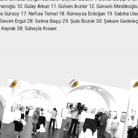
eroğlu 10. Gülay Arkun 11. Gülsen İkizler 12. Günseli Mındıkoğlu
ye Gürsoy 17. Nefise Temel 18. Rümeysa Erdoğan 19. Sabiha Ulaş 
Sevim Ergut 28. Selma Başçı 29. Şule Bozok 30. Şekure Gedeleç 3
 Kayrak 38. Süheyla Kısaer.