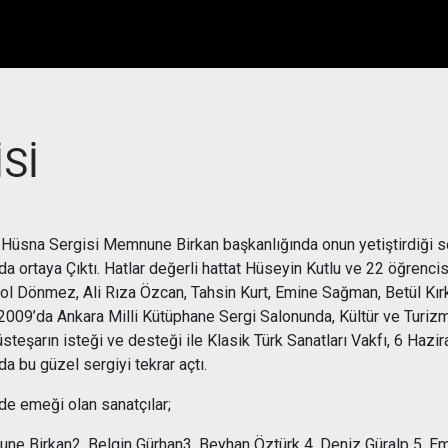
Sİ
Hüsna Sergisi Memnune Birkan başkanlığında onun yetiştirdiği sevg
a ortaya Çıktı. Hatlar değerli hattat Hüseyin Kutlu ve 22 öğrencisi
rol Dönmez, Ali Rıza Özcan, Tahsin Kurt, Emine Sağman, Betül Kırkon
2009’da Ankara Milli Kütüphane Sergi Salonunda, Kültür ve Turizm
steşarın isteği ve desteği ile Klasik Türk Sanatları Vakfı, 6 Hazi
da bu güzel sergiyi tekrar açtı.
de emeği olan sanatçılar;
ne Birkan2. Belgin Gürhan3. Beyhan Öztürk 4. Deniz Güralp 5. Emi