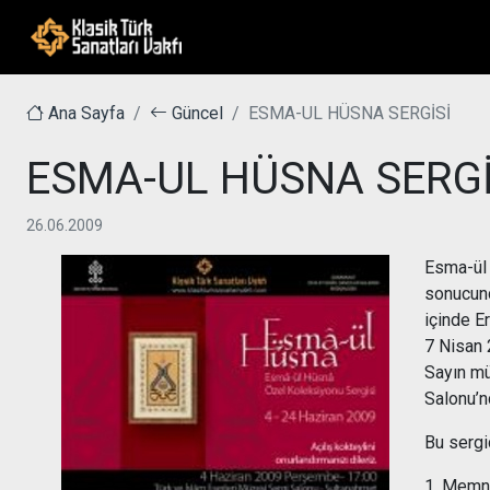
Ana Sayfa
Güncel
ESMA-UL HÜSNA SERGİSİ
ESMA-UL HÜSNA SERGİ
26.06.2009
Esma-ül 
sonucund
içinde E
7 Nisan 
Sayın mü
Salonu’n
Bu sergi
1. Memnu