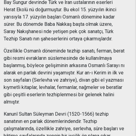
Bay Sungur devrinde Türk ve İran ustalarının eserleri
Herat Ekolü nü doğurmuştur. Bu ekol 15. yüzyılın ikinci
yarısıyla 17. yüzyılın başları Osmanlı dönemine kadar
sürer. Bu dönemde Baba Nakkaş başta olmak üzere,
Saray Nakışhanesi nde yetişen pek çok sanatçı, Türk
Tezhip Sanatı nın şaheserlerini ortaya çıkarmışlardır.
Özellikle Osmanlı döneminde tezhip sanatı, ferman, berat
gibi resmi evrakların süslemesinde de kullanılmaya
başlanmış, böylece gelişiminin arkasına Osmanlı Sarayı nı
alarak en parlak devrini yaşamıştır. Kur an-ı Kerim in ilk ve
son sayfaları (Serlevha ve zahriye), divan gibi el yazması
kıymetli kitaplar, levhalar, fermanlar, nağmeler ve beratlar
gibi çeşitli eserlerin tezhiplenmesi bir gelenek halini
almıştır.
Kanunî Sultan Süleyman Devri (1520-1566) tezhip
sanatının en parlak dönemlerindendir. Tezhip
çalışmalarında, özellikle zahriye, serlevha, sûre başları ve
hâtime sayfalarında zengin bir işçilik ön plana çıkar.