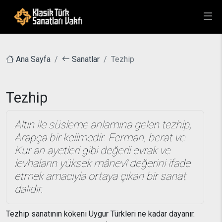
Ana Sayfa
Sanatlar
Tezhip
Tezhip
Altın ile süsleme anlamına gelen tezhip,
Arapça bir kelimedir. Ferman, berat ve
Kur an ayetleri gibi değerli evrak ve
levhaların yüksek mânevî değerini ifade
etmek amacıyla ortaya çıkan bir sanat
dalıdır.
Tezhip sanatının kökeni Uygur Türkleri ne kadar dayanır.