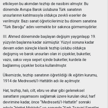
etkileyen bu akımdan tezhip de nasibini almıştır. Bu
dönemde Avrupa Barok üslubuna Türk sanatının
unsurlarının katılmasıyla oldukça zevkli eserler de
verilmiştir. Bazı sanat öğreticilerimiz bu dönem sanatına
“Türk Baroğu” adını vermekte bir sakınca görmemişdirler.
III. Ahmed döneminde başlayan değişim yaygınlaşıp 19.
yüzyılın başlarına kadar sürmüştür. Yüzyıl sonuna kadar
devam eden süreçle klasik tezhip üslubu oldukça
değişmiş ve barok unsurları olan iri çiçekler, buketler,
vazo, saksı veya sepet içinde buketler, kurdela ile
bağlanmış çiçekler bolca kullanılmıştır.
Ülkemizde, tezhip sanatının öğretildiği ilk eğitim kurumu,
1914 de Medresetü’l-Hattâtîn adı ile açılmıştır.
Hat, tezhip, halı, cilt, ebru ve ahar gibi geleneksel
sanatların yaşamasını sağlamak üzere kurulan okul, harf
devrimine kadar, önce “Medresetü’l-Hattatîn” sonraki
adıyla “Hattat Mektebi” ve sonunda “Şark Tezyinî Sanatlar