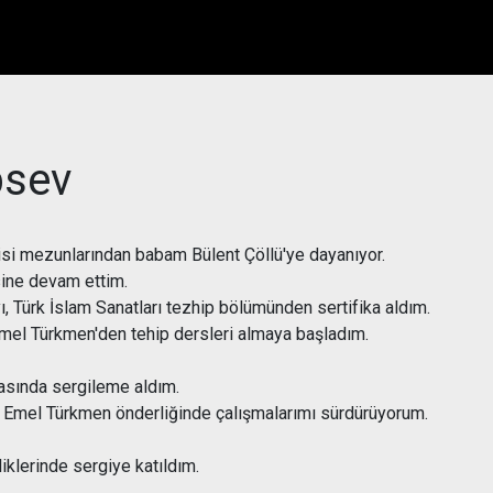
psev
isi mezunlarından babam Bülent Çöllü'ye dayanıyor.
ine devam ettim.
ı, Türk İslam Sanatları tezhip bölümünden sertifika aldım.
Emel Türkmen'den tehip dersleri almaya başladım.
masında sergileme aldım.
a Emel Türkmen önderliğinde çalışmalarımı sürdürüyorum.
liklerinde sergiye katıldım.