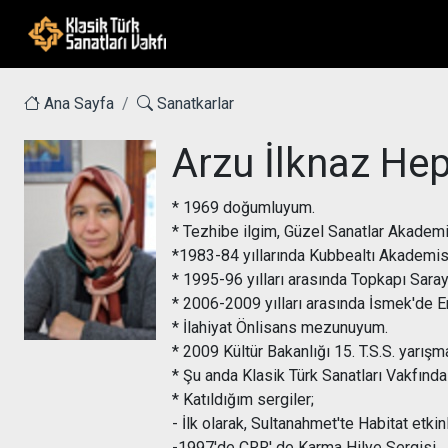
Ana Sayfa
Sanatkarlar
Arzu İlknaz He
* 1969 doğumluyum.
* Tezhibe ilgim, Güzel Sanatlar Akadem
*1983-84 yıllarında Kubbealtı Akademis
* 1995-96 yılları arasında Topkapı Saray
* 2006-2009 yılları arasında İsmek'de 
* İlahiyat Önlisans mezunuyum.
* 2009 Kültür Bakanlığı 15. T.S.S. yarış
* Şu anda Klasik Türk Sanatları Vakfınd
* Katıldığım sergiler;
- İlk olarak, Sultanahmet'te Habitat etkin
-1997'de CRR' de Karma Hilye Sergisi