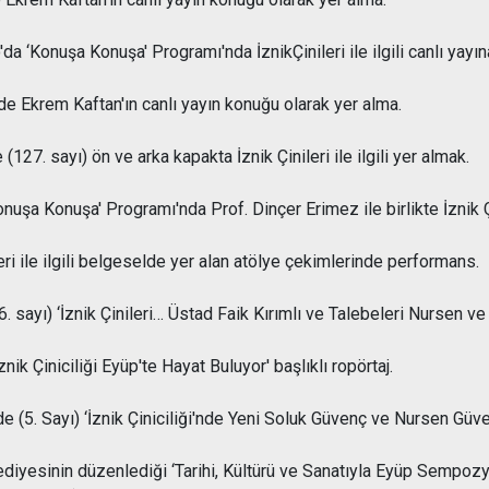
a ‘Konuşa Konuşa' Programı'nda İznikÇinileri ile ilgili canlı yayın
e Ekrem Kaftan'ın canlı yayın konuğu olarak yer alma.
7. sayı) ön ve arka kapakta İznik Çinileri ile ilgili yer almak.
uşa Konuşa' Programı'nda Prof. Dinçer Erimez ile birlikte İznik Çini
ri ile ilgili belgeselde yer alan atölye çekimlerinde performans.
. sayı) ‘İznik Çinileri… Üstad Faik Kırımlı ve Talebeleri Nursen v
ik Çiniciliği Eyüp'te Hayat Buluyor' başlıklı ropörtaj.
e (5. Sayı) ‘İznik Çiniciliği'nde Yeni Soluk Güvenç ve Nursen Güve
ediyesinin düzenlediği ‘Tarihi, Kültürü ve Sanatıyla Eyüp Se