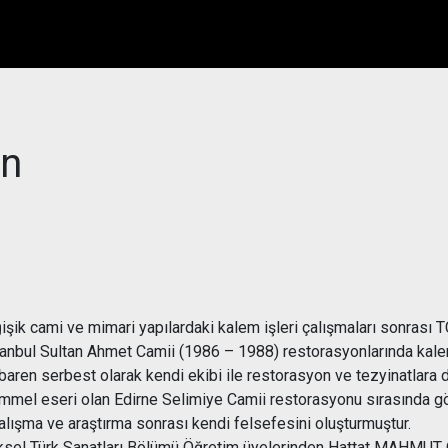
en
k cami ve mimari yapılardaki kalem işleri çalışmaları sonrası TC
anbul Sultan Ahmet Camii (1986 – 1988) restorasyonlarında kalem
ibaren serbest olarak kendi ekibi ile restorasyon ve tezyinatlara 
mmel eseri olan Edirne Selimiye Camii restorasyonu sırasında gör
lışma ve araştırma sonrası kendi felsefesini oluşturmuştur.
eksel Türk Sanatları Bölümü Öğretim üyelerinden Hattat MAHMU