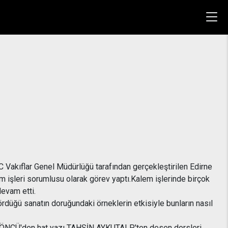
 Vakıflar Genel Müdürlüğü tarafından gerçekleştirilen Edirne
 işleri sorumlusu olarak görev yaptı.Kalem işlerinde birçok
devam etti.
düğü sanatın doruğundaki örneklerin etkisiyle bunların nasıl
T ÖNCÜ'den hat yazı TAHSİN AYKUTALP'ten desen dersleri