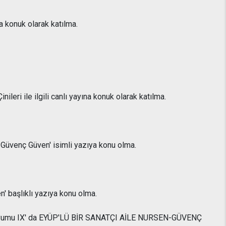
a konuk olarak katılma.
leri ile ilgili canlı yayına konuk olarak katılma.
e Güvenç Güven' isimli yazıya konu olma.
n' başlıklı yazıya konu olma.
mpozyumu IX' da EYÜP'LÜ BİR SANATÇI AİLE NURSEN-GÜVENÇ