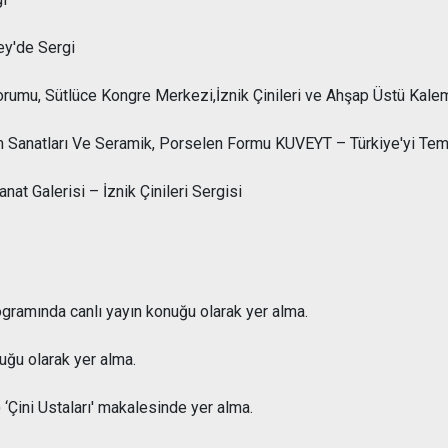
ey'de Sergi
umu, Sütlüce Kongre Merkezi,İznik Çinileri ve Ahşap Üstü Kalem
m Sanatları Ve Seramik, Porselen Formu KUVEYT – Türkiye'yi Tem
at Galerisi – İznik Çinileri Sergisi
ramında canlı yayın konuğu olarak yer alma.
ğu olarak yer alma.
 ‘Çini Ustaları' makalesinde yer alma.