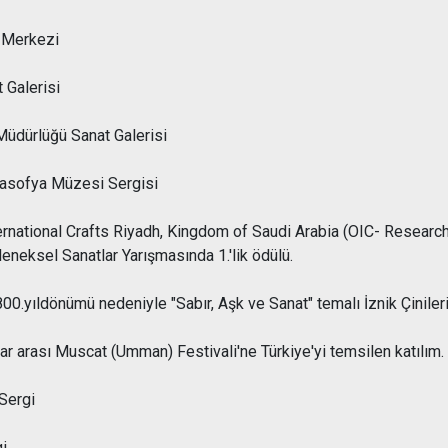
 Merkezi
 Galerisi
Müdürlüğü Sanat Galerisi
yasofya Müzesi Sergisi
rnational Crafts Riyadh, Kingdom of Saudi Arabia (OIC- Research C
leneksel Sanatlar Yarışmasında 1.'lik ödülü.
00.yıldönümü nedeniyle "Sabır, Aşk ve Sanat" temalı İznik Çinile
ar arası Muscat (Umman) Festivali'ne Türkiye'yi temsilen katılım.
Sergi
i