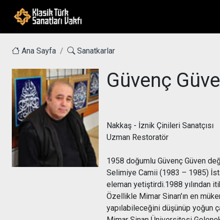
Ana Sayfa
Sanatkarlar
Güvenç Güv
Nakkaş - İznik Çinileri Sanatçısı
Uzman Restoratör
1958 doğumlu Güvenç Güven değişi
Selimiye Camii (1983 – 1985) İst
eleman yetiştirdi.1988 yılından it
Özellikle Mimar Sinan'ın en müke
yapılabileceğini düşünüp yoğun ça
Mimar Sinan Üniversitesi Gelen