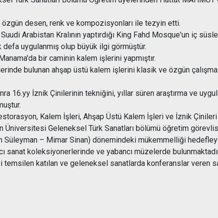
i özgün desen, renk ve kompozisyonları ile tezyin etti.
uudi Arabistan Kralının yaptırdığı King Fahd Mosque'un iç süslem
k defa uygulanmış olup büyük ilgi görmüştür.
anama'da bir caminin kalem işlerini yapmıştır.
erinde bulunan ahşap üstü kalem işlerini klasik ve özgün çalışma o
onra 16.yy İznik Çinilerinin tekniğini, yıllar süren araştırma ve 
muştur.
rasyon, Kalem İşleri, Ahşap Üstü Kalem İşleri ve İznik Çinileri 
n Üniversitesi Geleneksel Türk Sanatları bölümü öğretim görevlisi
tan Süleyman – Mimar Sinan) dönemindeki mükemmelliği hedefleye
ncı sanat koleksiyonerlerinde ve yabancı müzelerde bulunmaktadır
'yi temsilen katılan ve geleneksel sanatlarda konferanslar veren sa