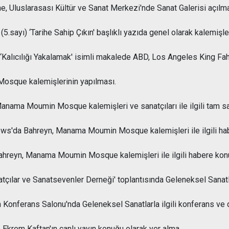
 Uluslarasası Kültür ve Sanat Merkezi'nde Sanat Galerisi açılmas
sayı) ‘Tarihe Sahip Çıkın' başlıklı yazıda genel olarak kalemişleri i
‘Kalıcılığı Yakalamak' isimli makalede ABD, Los Angeles King Fahd C
sque kalemişlerinin yapılması.
Manama Moumin Mosque kalemişleri ve sanatçıları ile ilgili tam s
ews'da Bahreyn, Manama Moumin Mosque kalemişleri ile ilgili ha
ahreyn, Manama Moumin Mosque kalemişleri ile ilgili habere kon
tçılar ve Sanatsevenler Derneği' toplantısında Geleneksel Sanatlar
n Konferans Salonu'nda Geleneksel Sanatlarla ilgili konferans ve d
Ekrem Kaftan'ın canlı yayın konuğu olarak yer alma.