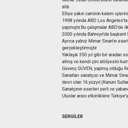
aldı.
Elliye yakın caminin kalem işlerin
1998 yılında ABD Los Angeles'ta S
yapmıştır.Bu çalışmalar ABD'de il
2000 yılında Bahreyn'de başkent M
Ayrıca yalnız Mimar Sinan'ın eserl
gerçekleştirmiştir.
Yaklaşık 350 yıl gibi bir aradan s
almış ve kendi çini atölyesini kur
Güvenç GÜVEN, yapmış olduğu Resto
Sanatları sanatçısı ve Mimar Sina
devri olan 16.yüzyıl (Kanuni Sul
Sanatçının eserleri yerli ve yaba
Uluslar arası etkinliklere Türkiye
SERGİLER