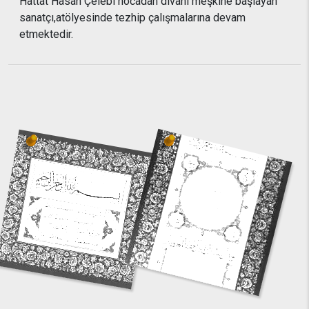
Hattat Hasan Çelebi hocadan divani meşkine başlayan
sanatçı,atölyesinde tezhip çalışmalarına devam
etmektedir.