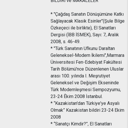
BİLDİRİ ve MAKALELER
* "Çağdaş Sanatın Dönüşümüne Katkı
Sağlayacak Klasik Esinler"(Şule Bilge
Özkeçeci ile birlikte), El Sanatları
Dergisi (İBB İSMEK), Sayı: 7, Aralık
2008, s. 46-49.
* "Türk Sanatının Ufkunu Daraltan
Geleneksel-Modern İkilemi",Marmara
Üniversitesi Fen-Edebiyat Fakültesi
Tarih Bölümü'nce Düzenlenen Uluslar
arası 100. yılında I. Meşrutiyet
Geleneksel ve Değişim Ekseninde
Türk Modernleşmesi Sempozyumu,
23-24 Êkim 2008 İstanbul.
* “Kazakistan'dan Türkiye'ye Asyalı
Olmak” Kazakistan bildiri 23-24 Ekim
2008
* “Sanatçı Kimdir?”, El Sanatları