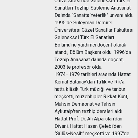
Üniversitesi'nde Geleneksel Türk El
Sanatları Tezhip-Süsleme Anasanat
Dalında “Sanatta Yeterlik” unvanı aldı.
1995'de Süleyman Demirel
Üniversitesi Güzel Sanatlar Fakültesi
Geleneksel Türk El Sanatları
Bölümü'ne yardımcı doçent olarak
atandı, Bölüm Başkanı oldu. 1996'da
Tezhip Anasanat dalında doçent,
2003'te profesör oldu.
1974–1979 tarihleri arasında Hattat
Kemal Batanay'dan Ta'lik ve Rik'a
hattı, klâsik Türk müziği ve tanbur
meşketti, müzehhipler Rikkat Kunt,
Muhsin Demironat ve Tahsin
Aykutalp'ten tezhip dersleri aldı.
Hattat Prof. Dr. Ali Alparslan'dan
Divani, Hattat Hasan Çelebi'den
“Sülüs-Nesih” meşketti ve 1997'de