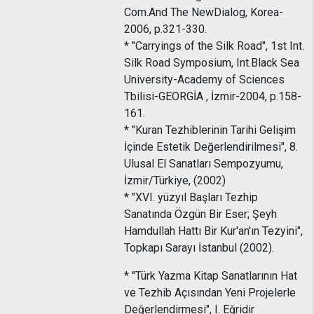
Com.And The NewDialog, Korea-
2006, p.321-330.
* "Carryings of the Silk Road", 1st Int.
Silk Road Symposium, Int.Black Sea
University-Academy of Sciences
Tbilisi-GEORGİA , İzmir-2004, p.158-
161.
* "Kuran Tezhiblerinin Tarihi Gelişim
İçinde Estetik Değerlendirilmesi", 8.
Ulusal El Sanatları Sempozyumu,
İzmir/Türkiye, (2002)
* "XVI. yüzyıl Başları Tezhip
Sanatında Özgün Bir Eser; Şeyh
Hamdullah Hattı Bir Kur'an'ın Tezyini",
Topkapı Sarayı İstanbul (2002).
* "Türk Yazma Kitap Sanatlarının Hat
ve Tezhib Açısından Yeni Projelerle
Değerlendirmesi", I. Eğridir