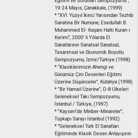
Eğitimi ve Sorunları Sempozyumu",
19-24 Mayıs, Çanakkale, (1999)
* "XVI. Yüzyıl İkinci Yarısından Tezhib
Sanatına Bir Numune; Esedullah B.
Muhammed El- Kaşani Hattı Kuran-ı
Kerimi", 2000' li Yıllarda El
Sanatlarının Sanatsal Sanatsal,
Tasarımsal ve Ekonomik Boyutlu
Sempozyumu, İzmir/Türkiye (1998).
* “Klasiklerimizin Ahengi ve
Günümüz Çini Desenleri Eğitimi
Üzerine Düşünceler", Kütahya (1998).
* "Bir Hamail Üzerine", D-8 Ülkeleri
Geleneksel Takı Sempozyumu,
İstanbul / Türkiye, (1997)
* "Kayseri'de Minber-Minareler",
Topkapı Sarayı İstanbul (1992).
* "Geleneksel Türk El Sanatları
Eğitiminde Klasik Desen Anlayışının