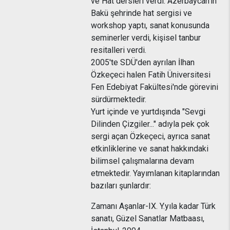
ve Hat dersleri verdi. Azerbaycan'ın
Bakü şehrinde hat sergisi ve
workshop yaptı, sanat konusunda
seminerler verdi, kişisel tanbur
resitalleri verdi.
2005'te SDÜ'den ayrılan İlhan
Özkeçeci halen Fatih Üniversitesi
Fen Edebiyat Fakültesi'nde görevini
sürdürmektedir.
Yurt içinde ve yurtdışında "Sevgi
Dilinden Çizgiler..." adıyla pek çok
sergi açan Özkeçeci, ayrıca sanat
etkinliklerine ve sanat hakkındaki
bilimsel çalışmalarına devam
etmektedir. Yayımlanan kitaplarından
bazıları şunlardır:
Zamanı Aşanlar-IX. Y.yıla kadar Türk
sanatı, Güzel Sanatlar Matbaası,