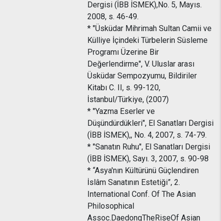
Dergisi (İBB İSMEK),No. 5, Mayıs.
2008, s. 46-49.
* "Üsküdar Mihrimah Sultan Camii ve
Külliye İçindeki Türbelerin Süsleme
Programı Üzerine Bir
Değerlendirme", V. Uluslar arası
Üsküdar Sempozyumu, Bildiriler
Kitabı C. II, s. 99-120,
İstanbul/Türkiye, (2007)
* "Yazma Eserler ve
Düşündürdükleri", El Sanatları Dergisi
(İBB İSMEK),, No. 4, 2007, s. 74-79.
* "Sanatın Ruhu", El Sanatları Dergisi
(İBB İSMEK), Sayı. 3, 2007, s. 90-98
* “Asya'nın Kültürünü Güçlendiren
İslâm Sanatının Estetiği”, 2.
International Conf. Of The Asian
Philosophical
Assoc.DaedongTheRiseOf Asian