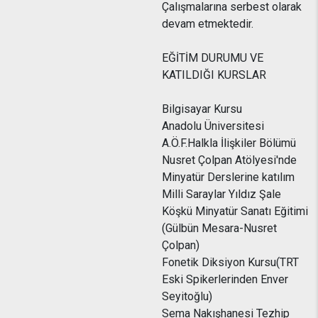
Çalışmalarına serbest olarak
devam etmektedir.
EĞİTİM DURUMU VE
KATILDIĞI KURSLAR
Bilgisayar Kursu
Anadolu Üniversitesi
A.Ö.F.Halkla İlişkiler Bölümü
Nusret Çolpan Atölyesi'nde
Minyatür Derslerine katılım
Milli Saraylar Yıldız Şale
Köşkü Minyatür Sanatı Eğitimi
(Gülbün Mesara-Nusret
Çolpan)
Fonetik Diksiyon Kursu(TRT
Eski Spikerlerinden Enver
Seyitoğlu)
Sema Nakışhanesi Tezhip