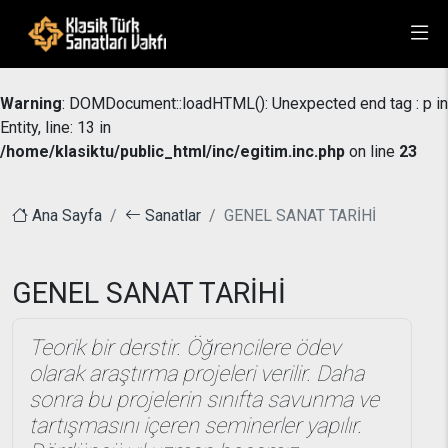
Warning
: DOMDocument::loadHTML(): Unexpected end tag : p in
Entity, line: 13 in
/home/klasiktu/public_html/inc/egitim.inc.php
on line
23
Ana Sayfa
Sanatlar
GENEL SANAT TARİHİ
GENEL SANAT TARİHİ
Teorik bir derstir. Öğrencilere ödev
olarak araştırma projeleri verilir. Daha
sonra bu projelerin sınıfta savunma ve
tartışmasını içeren seminerler yapılır.