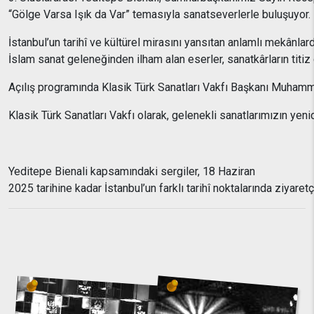
“
Gölge
Varsa
Işık
da
Var”
temasıyla
sanatseverlerle
buluşuyor.
İstanbul’un
tarihî
ve
kültürel
mirasını
yansıtan
anlamlı
mekânlar
İslam
sanat
geleneğinden
ilham
alan
eserler,
sanatkârların
titiz
Açılış
programında
Klasik
Türk
Sanatları
Vakfı
Başkanı
Muham
Klasik
Türk
Sanatları
Vakfı
olarak,
gelenekli
sanatlarımızın
yeni
Yeditepe
Bienali
kapsamındaki
sergiler, 18
Haziran
2025
tarihine
kadar
İstanbul’un
farklı
tarihî
noktalarında
ziyaretç