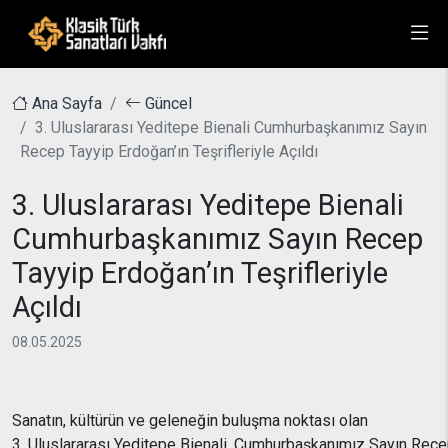
Ana Sayfa
Güncel
3. Uluslararası Yeditepe Bienali Cumhurbaşkanımız Sayın
Recep Tayyip Erdoğan’ın Teşrifleriyle Açıldı
3. Uluslararası Yeditepe Bienali
Cumhurbaşkanımız Sayın Recep
Tayyip Erdoğan’ın Teşrifleriyle
Açıldı
08.05.2025
Sanatın,
kültürün
ve
geleneğin
buluşma
noktası
olan
3.
Uluslararası
Yeditepe
Bienali,
Cumhurbaşkanımız
Sayın
Rec