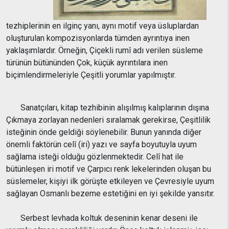
tezhiplerinin en ilginç yanı, aynı motif veya üsluplardan
oluşturulan kompozisyonlarda tümden ayrıntıya inen
yaklaşımlardır. Örneğin, Çiçekli rumî adı verilen süsleme
türünün bütününden Çok, küçük ayrıntılara inen
biçimlendirmeleriyle Çeşitli yorumlar yapılmıştır.
Sanatçıları, kitap tezhibinin alışılmış kalıplarının dışına
Çıkmaya zorlayan nedenleri sıralamak gerekirse, Çeşitlilik
isteğinin önde geldiği söylenebilir. Bunun yanında diğer
önemli faktörün celî (iri) yazı ve sayfa boyutuyla uyum
sağlama isteği olduğu gözlenmektedir. Celî hat ile
bütünleşen iri motif ve Çarpıcı renk lekelerinden oluşan bu
süslemeler, kişiyi ilk görüşte etkileyen ve Çevresiyle uyum
sağlayan Osmanlı bezeme estetiğini en iyi şekilde yansıtır.
Serbest levhada koltuk deseninin kenar deseni ile