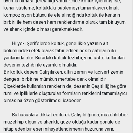
uyumlu olması gerekliliği vardır. Önce koltuk işlenmiş ise;
kenar süsleme, koltuktaki süslemeyi tamamlayıcı olmalı,
kompozisyon bütünü ile ele alındığında koltuk ile kenarın
birbiri ile hem desen hem renklendirme olarak tam bir uyum
ve ahenk içinde olması gerekmektedir.
Hilye-i Şerifelerde koltuk, genellikle yazının alt
bölümündeki etek olarak tabir edilen nesih satırların iki
yanlarında olur. Buradaki koltuk tezhibi, yine üstte kullanılan
desenin tezhibi ile uyumlu olmalıdır.
Bir koltuk deseni Çalışılırken, altın zemin ve lacivert zemin
dengesi birbirine mümkün mertebe denk olmalıdır.
Çiçeklerde kullanılan renklerin de, desenin Çeşitliliğine göre
rumi ve ipliklerle oluşturulan formların renklerini tamamlayıcı
olmasına özen gösterilmesi icabeder.
Bu hususlara dikkat edilerek Çalışıldığında, müzehhibbe-
müzehhip olgun ve ahenkli, göze olduğu kadar gönüle de
hitap eden bir eseri nihayetlendirmenin huzuruna varır.